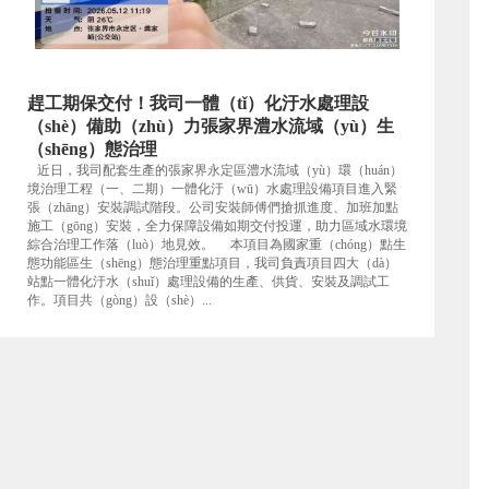
趕工期保交付！我司一體（tǐ）化汙水處理設
（shè）備助（zhù）力張家界澧水流域（yù）生
（shēng）態治理
近日，我司配套生產的張家界永定區澧水流域（yù）環（huán）
境治理工程（一、二期）一體化汙（wū）水處理設備項目進入緊
張（zhāng）安裝調試階段。公司安裝師傅們搶抓進度、加班加點
施工（gōng）安裝，全力保障設備如期交付投運，助力區域水環境
綜合治理工作落（luò）地見效。 本項目為國家重（chóng）點生
態功能區生（shēng）態治理重點項目，我司負責項目四大（dà）
站點一體化汙水（shuǐ）處理設備的生產、供貨、安裝及調試工
作。項目共（gòng）設（shè）...