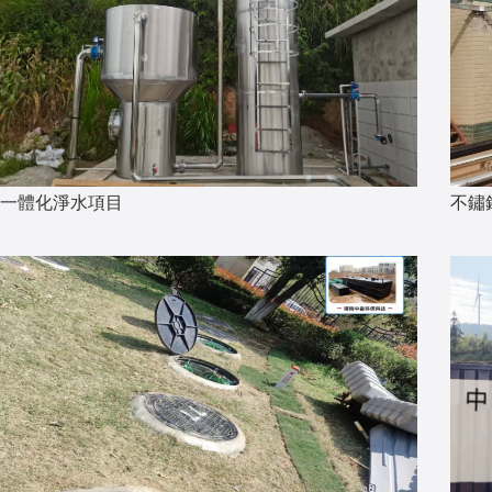
一體化淨水項目
不鏽