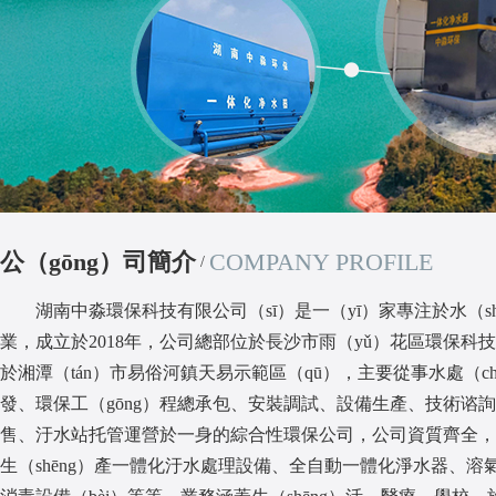
公（gōng）司簡介
COMPANY PROFILE
/
湖南中淼環保科技有限公司（sī）是一（yī）家專注於水（shu
業，成立於2018年，公司總部位於長沙市雨（yǔ）花區環保科技園
於湘潭（tán）市易俗河鎮天易示範區（qū），主要從事水處（ch
發、環保工（gōng）程總承包、安裝調試、設備生產、技術谘
售、汙水站托管運營於一身的綜合性環保公司，公司資質齊全，
生（shēng）產一體化汙水處理設備、全自動一體化淨水器、溶