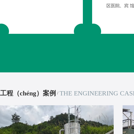
工程（chéng）案例
THE ENGINEERING CAS
/