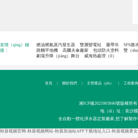
友情（qíng）鏈
燃油燃氣蒸汽發生器
雙層變電站
履帶吊
SF6微
接：
路麵平地機
高爾夫傘廠家
包頭防火塗料
雙（sh
劇場升降（jiàng）舞台
威海熱處理（lǐ）
首頁
|
關於我們
|
主營產品（pǐn）
|
工程案
湘ICP備2021003846號
版權所有
地（dì）址：長沙國際
全自動一體化淨水器定製廠家,想了解製作報價
秋葵视频官网-秋葵视频网站-秋葵加油站APP下载地址入口-秋葵视频黄