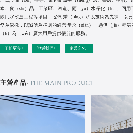
消毒設備（bèi）等等。業務涵蓋生（shēng）活、醫療、學校、
宰、食（shí）品、工業區、河道、雨（yǔ）水淨化（huà）回用工（
飲用水改造工程等項目。 公司秉（bǐng）承以技術為先導，以質量
務為依托，以誠信為準則的經營理念（niàn）。憑借（jiè）精湛
（lǐ）為（wéi）廣大用戶提供優質的服務。
了解更多+
聯係我們+
企業文化+
主營產品
THE MAIN PRODUCT
/