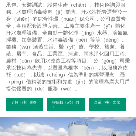
承包、安裝調試、設備生產（chǎn）、技術谘詢與服
務、水處理消毒藥劑（jì）銷售、汙水站托管運營於一
身（shēn）的綜合性環（huán）保公司，公司資質齊
全，各種配套設施完善。 工廠主要生產一（yī）體化
汙水處理設備、全自動一體化淨（jìng）水器、溶氣氣
浮機、加藥裝置、水消毒設備（bèi）等等（děng）。
業務（wù）涵蓋生活、醫（yī）療、學校、旅遊、養
殖、屠宰、食品、工業區、河道、雨水淨化回用工程、
農村（cūn）飲用水改造工程等項目。 公（gōng）司秉
承以技術為先導，以質量為根本（běn），以服務為依
托（tuō），以誠（chéng）信為準則的經營理念。憑
（píng）借精湛的技術和先進（jìn）的管理為廣大用戶
提供優質的（de）服務（wù）。
了解（jiě）更多
聯係我（wǒ）們
企業（yè）文化
+
+
+