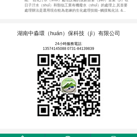
日子汙水（shuǐ）和類似工業有機廢水（shuǐ）的處理上.其首要
處理辦法是選用現在較為老練的生化處理技能--觸摸氧化法. &...
湖南中淼環（huán）保科技（jì）有限公司
24小時服務電話:
13574145088
0731-84139839