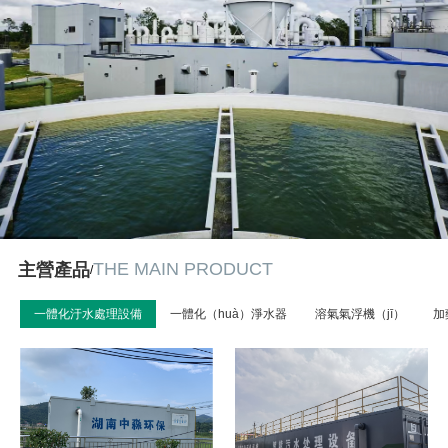
THE MAIN PRODUCT
主營產品
/
一體化汙水處理設備
一體化（huà）淨水器
溶氣氣浮機（jī）
加