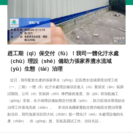
趕工期（qī）保交付（fù）！我司一體化汙水處
（chù）理設（shè）備助力張家界澧水流域
（yù）生態（tài）治理
近日，我司配套生產的張家界永（yǒng）定區澧水流域環境治理工程
（一、二期）一體（tǐ）化汙水處理設備項目進入（rù）緊張安（ān）裝調
試階段。公司（sī）安裝師（shī）傅們搶抓進度、加（jiā）班加點施工
（gōng）安裝，全力保障設備如期交付投運（yùn），助力區域水環境綜合
治理工作落地見效（xiào）。 本項目為國家重點生態功能區生態治理重
點項目，我司負責項目四大站（zhàn）點一體化汙（wū）水處理設備的生
產（chǎn）、供（gòng）貨、安裝及調試工作。項目共設...