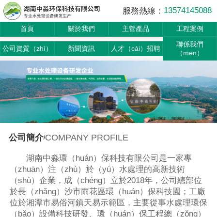
13574145088
服務熱線：
首頁
關於我們
主營產品
工程案例
聯係我們
公司資質（zhì）
新聞資訊
人才（cái）招聘
（men）
COMPANY PROFILE
公司簡介
/
湖南中淼環（huán）保科技有限公司是一家專
（zhuān）注（zhù）於（yú）水處理的高新技術
（shù）企業，成（chéng）立於2018年，公司總部位
於長（zhǎng）沙市雨花區環（huán）保科技園；工廠
位於湘潭市易俗河鎮天易示範區，主要從事水處理環保
（bǎo）設備科技研發、環（huán）保工程總（zǒng）