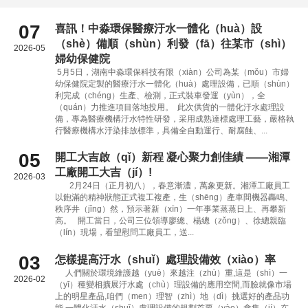
07
喜訊！中淼環保醫療汙水一體化（huà）設
（shè）備順（shùn）利發（fā）往某市（shì）
2026-05
婦幼保健院
5月5日，湖南中淼環保科技有限（xiàn）公司為某（mǒu）市婦
幼保健院定製的醫療汙水一體化（huà）處理設備，已順（shùn）
利完成（chéng）生產、檢測，正式裝車發運（yùn），全
（quán）力推進項目落地投用。 此次供貨的一體化汙水處理設
備，專為醫療機構汙水特性研發，采用成熟達標處理工藝，嚴格執
行醫療機構水汙染排放標準，具備全自動運行、耐腐蝕、...
05
開工大吉啟（qǐ）新程 凝心聚力創佳績 ——湘潭
工廠開工大吉（jí）!
2026-03
2月24日（正月初八），春意漸濃，萬象更新。湘潭工廠員工
以飽滿的精神狀態正式複工複產，生（shēng）產車間機器轟鳴、
秩序井（jǐng）然，預示著新（xīn）一年事業蒸蒸日上、再攀新
高。 開工當日，公司三位領導廖總、楊總（zǒng）、徐總親臨
（lín）現場，看望慰問工廠員工，送...
03
怎樣提高汙水（shuǐ）處理設備效（xiào）率
人們關於環境維護越（yuè）來越注（zhù）重,這是（shì）一
2026-02
（yī）種變相擴展汙水處（chù）理設備的應用空間,而臉就像市場
上的明星產品,咱們（men）理智（zhì）地（dì）挑選好的產品功
能.一體化汙水（shuǐ）處理設備的規劃首要（yào）會集（jí）在