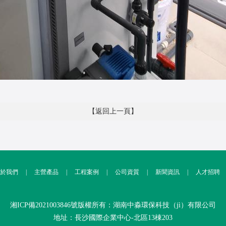
【返回上一頁】
於我們
|
主營產品
|
工程案例
|
公司資質
|
新聞資訊
|
人才招聘
湘ICP備2021003846號
版權所有：湖南中淼環保科技（jì）有限公司
地址：長沙國際企業中心-北區13棟203