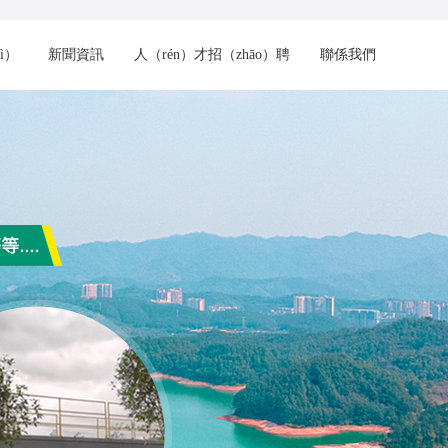
ì）
新聞資訊
人（rén）才招（zhāo）聘
聯係我們